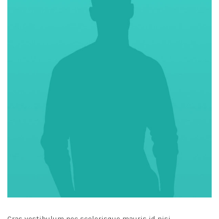
Cras vestibulum nec scelerisque mauris id nisi