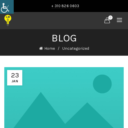
+ 310 826 0603
0
BLOG
Home
Uncategorized
23
JAN