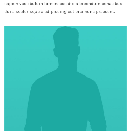
sapien vestibulum himenaeos dui a bibendum penatibus
dui a scelerisque a adipiscing est orci nunc praesent.